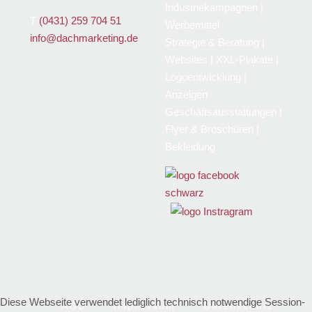
Industriekampagnen |
T
(0431)
259 704 51
Werbemittel
info@dachmarketing.de
Strategie & Beratung |
Websites | XXL-Plakate |
Logoentwicklung |
Anzeigen
Geschäftsausstattungen |
Flyer & Broschüren |
Bekleidung
Diese Webseite verwendet lediglich technisch notwendige Session-
AGB
Impressum
Datenschutz