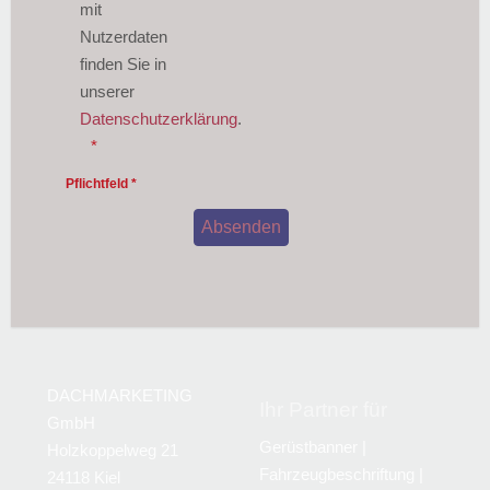
mit
Nutzerdaten
finden Sie in
unserer
Datenschutzerklärung
.
Honeypot, bitte lassen Sie dieses Feld leer
Pflichtfeld *
DACHMARKETING
Ihr Partner für
GmbH
Gerüstbanner |
Holzkoppelweg 21
Fahrzeugbeschriftung |
24118 Kiel